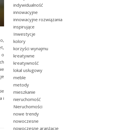
indywidualność
innowacyjne
innowacyjne rozwiązania
inspirujące
Inwestycje
o,
kolory
t,
korzyści wynajmu
 o
kreatywne
ch
kreatywność
ie
lokal usługowy
je
meble
metody
ie
mieszkanie
 i
nieruchomość
Nieruchomości
nowe trendy
nowoczesne
nowoczesne aranżacje