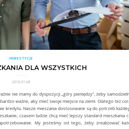
INWESTYCJE
ZKANIA DLA WSZYSTKICH
2019-01-08
ażnie nie mamy do dyspozycji „góry pieniędzy”, żeby samodzieln
k bardzo ważne, aby mieć swoje miejsce na ziemi. Dlatego też cor
anie kredytu. Nasze mieszania dostosowane są do potrzeb każde
ieszkanie, czasem ludzie chcą mieć lepszy standard mieszkania c
apotrzebowanie. My jesteśmy od tego, żeby zrealizować każ