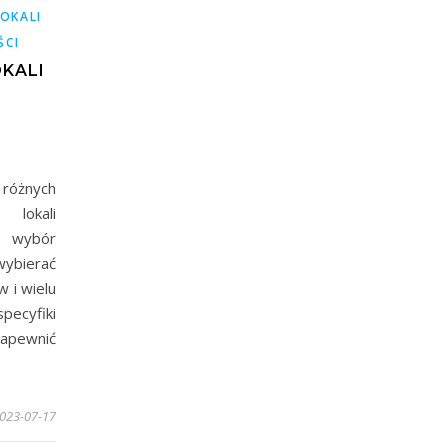
OKALI
ŚCI
OKALI
różnych
 lokali
i wybór
wybierać
 i wielu
pecyfiki
zapewnić
023-07-17