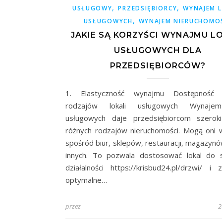
,
,
USŁUGOWY
PRZEDSIĘBIORCY
WYNAJEM L
,
USŁUGOWYCH
WYNAJEM NIERUCHOMO
JAKIE SĄ KORZYŚCI WYNAJMU L
USŁUGOWYCH DLA
PRZEDSIĘBIORCÓW?
1. Elastyczność wynajmu Dostępność 
rodzajów lokali usługowych Wynajem
usługowych daje przedsiębiorcom szerok
różnych rodzajów nieruchomości. Mogą oni 
spośród biur, sklepów, restauracji, magazynów
innych. To pozwala dostosować lokal do s
działalności https://krisbud24.pl/drzwi/ i 
optymalne…
przez
2