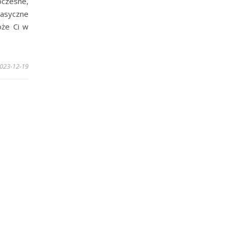
czesne,
lasyczne
oże Ci w
023-12-19