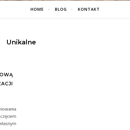
HOME
BLOG
KONTAKT
Unikalne
IOWĄ
ACJI
niowania
oczęciem
 własnym