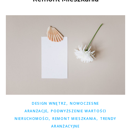
,
DESIGN WNĘTRZ
NOWOCZESNE
,
ARANŻACJE
PODWYŻSZENIE WARTOŚCI
,
,
NIERUCHOMOŚCI
REMONT MIESZKANIA
TRENDY
ARANŻACYJNE