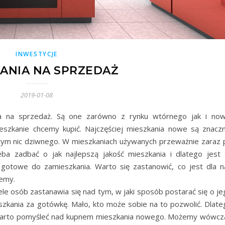
INWESTYCJE
ANIA NA SPRZEDAŻ
2019-01-08
a na sprzedaż. Są one zarówno z rynku wtórnego jak i now
eszkanie chcemy kupić. Najczęściej mieszkania nowe są znaczn
 tym nic dziwnego. W mieszkaniach używanych przeważnie zaraz 
ba zadbać o jak najlepszą jakość mieszkania i dlatego jest 
gotowe do zamieszkania. Warto się zastanowić, co jest dla n
jemy.
le osób zastanawia się nad tym, w jaki sposób postarać się o je
szkania za gotówkę. Mało, kto może sobie na to pozwolić. Dlate
 warto pomyśleć nad kupnem mieszkania nowego. Możemy wówcz